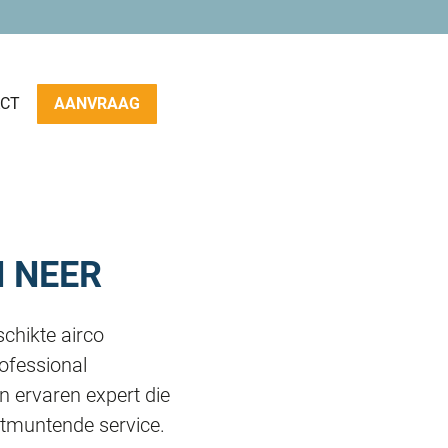
CT
AANVRAAG
N NEER
schikte airco
rofessional
en ervaren expert die
uitmuntende service.