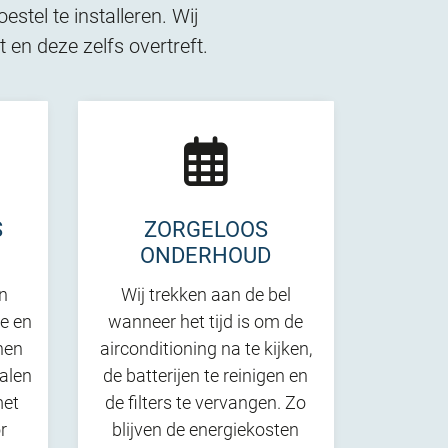
stel te installeren. Wij
en deze zelfs overtreft.
S
ZORGELOOS
ONDERHOUD
in
Wij trekken aan de bel
e en
wanneer het tijd is om de
nen
airconditioning na te kijken,
alen
de batterijen te reinigen en
met
de filters te vervangen. Zo
r
blijven de energiekosten